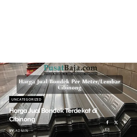
UNCATEGORIZED
Harga Jual Bondek Terdekat di
Cibinong
BY
ADMIN