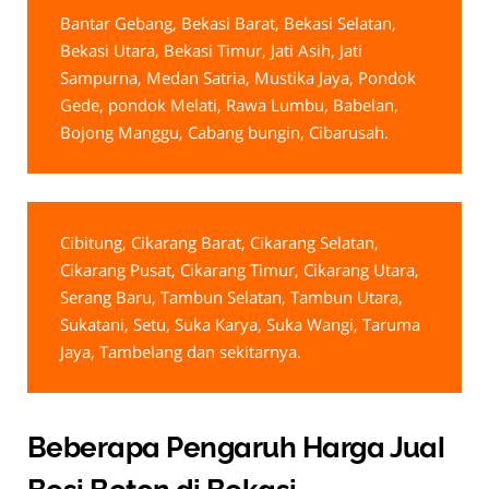
Bantar Gebang, Bekasi Barat, Bekasi Selatan,
Bekasi Utara, Bekasi Timur, Jati Asih, Jati
Sampurna, Medan Satria, Mustika Jaya, Pondok
Gede, pondok Melati, Rawa Lumbu, Babelan,
Bojong Manggu, Cabang bungin, Cibarusah.
Cibitung, Cikarang Barat, Cikarang Selatan,
Cikarang Pusat, Cikarang Timur, Cikarang Utara,
Serang Baru, Tambun Selatan, Tambun Utara,
Sukatani, Setu, Suka Karya, Suka Wangi, Taruma
Jaya, Tambelang dan sekitarnya.
Beberapa Pengaruh Harga Jual